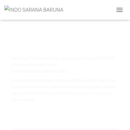
T
O
G
G
Marine & Land
L
Communication
E
N
A
Perangkat komunikasi dan Sistem radio Digital (EDAS) &
V
I
Analog untuk kebutuhan
G
komunikasi laut, darat & udara.
A
E-com Digital Advanced System (EDAS) adalah teknologi
T
I
komunikasi mutakhir, dan terus mengembangkan inisiatif
O
baru untuk mendorong industri ke tempat-tempat baru
N
dan menarik.